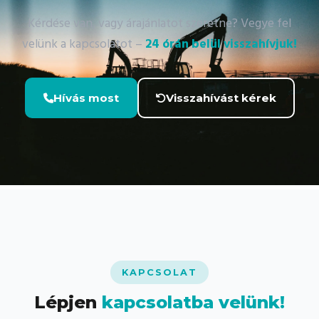
Kérdése van, vagy árajánlatot szeretne? Vegye fel
velünk a kapcsolatot –
24 órán belül visszahívjuk!
Hívás most
Visszahívást kérek
KAPCSOLAT
Lépjen
kapcsolatba velünk!