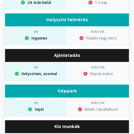
24 órán belül
1-3 nap
Helyszíni felmérés
Ingyenes
Fizetős vagy nincs
Ajánlatadás
Helyszínen, azonnal
Napok múlva
Géppark
Saját
Bérelt / alvállalkozó
Kis munkák