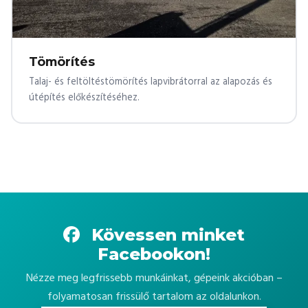
Tömörítés
Talaj- és feltöltéstömörítés lapvibrátorral az alapozás és
útépítés előkészítéséhez.
Kövessen minket
Facebookon!
Nézze meg legfrissebb munkáinkat, gépeink akcióban –
folyamatosan frissülő tartalom az oldalunkon.