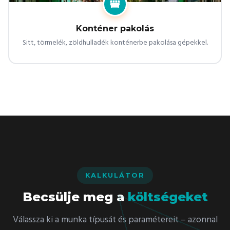
Konténer pakolás
Sitt, törmelék, zöldhulladék konténerbe pakolása gépekkel.
KALKULÁTOR
Becsülje meg a
költségeket
Válassza ki a munka típusát és paramétereit – azonnal