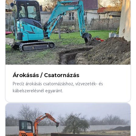
Árokásás / Csatornázás
Precíz árokásás csatornázáshoz, vízvezeték- és
kábelszerelésnél egyaránt.