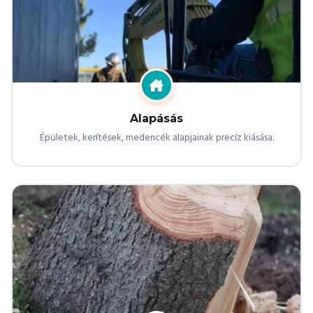
Alapásás
Épületek, kerítések, medencék alapjainak precíz kiásása.