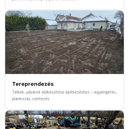
Tereprendezés
Telkek, udvarok előkészítése építkezéshez – egyengetés,
planírozás, szintezés.