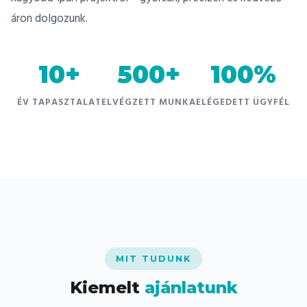
áron dolgozunk.
10+
500+
100%
ÉV TAPASZTALAT
ELVÉGZETT MUNKA
ELÉGEDETT ÜGYFÉL
MIT TUDUNK
Kiemelt
ajánlatunk