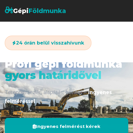
Gépi
Földmunka
24 órán belül visszahívunk
Profi gépi földmunka
gyors határidővel
Tereprendezés, alapásás, bontás –
ingyenes
felméréssel
Ingyenes felmérést kérek