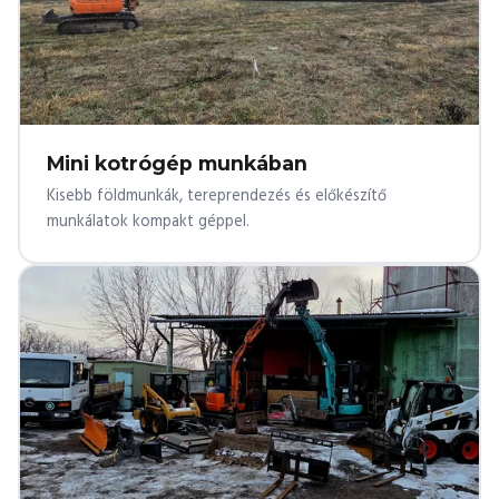
Mini kotrógép munkában
Kisebb földmunkák, tereprendezés és előkészítő
munkálatok kompakt géppel.