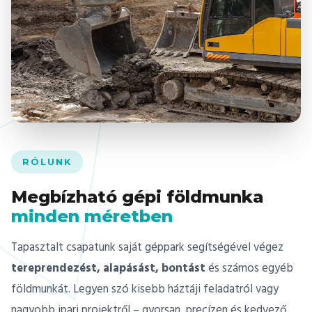
RÓLUNK
Megbízható gépi földmunka
minden méretben
Tapasztalt csapatunk saját géppark segítségével végez
tereprendezést, alapásást, bontást
és számos egyéb
földmunkát. Legyen szó kisebb háztáji feladatról vagy
nagyobb ipari projektről – gyorsan, precízen és kedvező