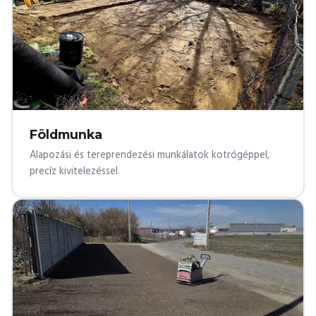
Földmunka
Alapozási és tereprendezési munkálatok kotrógéppel,
precíz kivitelezéssel.