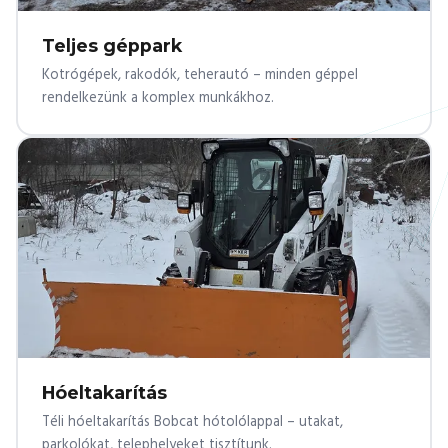
Teljes géppark
Kotrógépek, rakodók, teherautó – minden géppel
rendelkezünk a komplex munkákhoz.
Hóeltakarítás
Téli hóeltakarítás Bobcat hótolólappal – utakat,
parkolókat, telephelyeket tisztítunk.