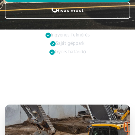
Hívás most
Ingyenes felmérés
Saját géppark
Gyors határidő